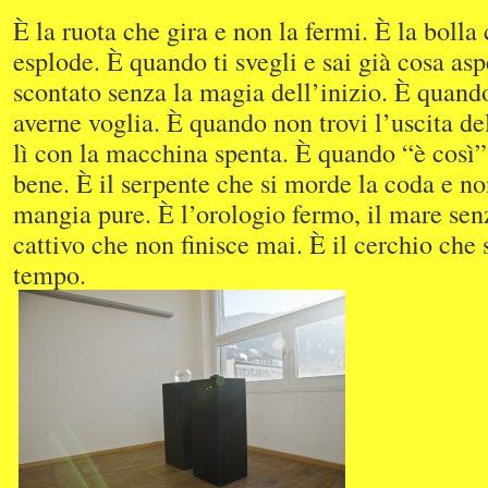
È la ruota che gira e non la fermi. È la bolla
esplode. È quando ti svegli e sai già cosa aspe
scontato senza la magia dell’inizio. È quando
averne voglia. È quando non trovi l’uscita d
lì con la macchina spenta. È quando “è così” 
bene. È il serpente che si morde la coda e no
mangia pure. È l’orologio fermo, il mare sen
cattivo che non finisce mai. È il cerchio che 
tempo.