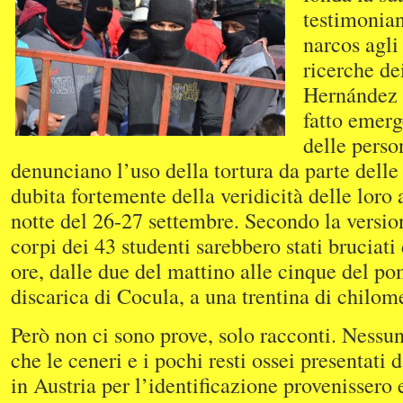
testimonian
narcos agli 
ricerche de
Hernández 
fatto emerg
delle perso
denunciano l’uso della tortura da parte delle 
dubita fortemente della veridicità delle loro 
notte del 26-27 settembre. Secondo la versione
corpi dei 43 studenti sarebbero stati bruciat
ore, dalle due del mattino alle cinque del po
discarica di Cocula, a una trentina di chilome
Però non ci sono prove, solo racconti. Nessun
che le ceneri e i pochi resti ossei presentati 
in Austria per l’identificazione provenissero 