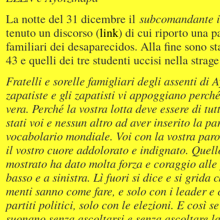
La notte del 31 dicembre il
subcomandante i
tenuto un discorso (
link
) di cui riporto una p
familiari dei desaparecidos. Alla fine sono sta
43 e quelli dei tre studenti uccisi nella strage
Fratelli e sorelle famigliari degli assenti di 
zapatiste e gli zapatisti vi appoggiano perché 
vera. Perché la vostra lotta deve essere di tut
stati voi e nessun altro ad aver inserito la p
vocabolario mondiale. Voi con la vostra paro
il vostro cuore addolorato e indignato. Quell
mostrato ha dato molta forza e coraggio alle
basso e a sinistra. Lì fuori si dice e si grida 
menti sanno come fare, e solo con i leader e 
partiti politici, solo con le elezioni. E così s
suonano senza ascoltarsi e senza ascoltare la