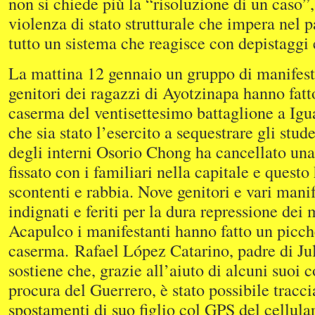
non si chiede più la “risoluzione di un caso”
violenza di stato strutturale che impera nel p
tutto un sistema che reagisce con depistaggi 
La mattina 12 gennaio un gruppo di manifesta
genitori dei ragazzi di Ayotzinapa hanno fatt
caserma del ventisettesimo battaglione a Igu
che sia stato l’esercito a sequestrare gli stude
degli interni Osorio Chong ha cancellato una
fissato con i familiari nella capitale e questo 
scontenti e rabbia. Nove genitori e vari mani
indignati e feriti per la dura repressione dei 
Acapulco i manifestanti hanno fatto un picche
caserma. Rafael López Catarino, padre di Ju
sostiene che, grazie all’aiuto di alcuni suoi 
procura del Guerrero, è stato possibile tracci
spostamenti di suo figlio col GPS del cellula