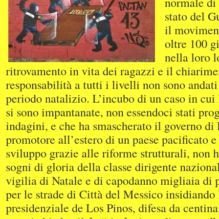
normale di 
stato del G
il movimen
oltre 100 g
nella loro l
ritrovamento in vita dei ragazzi e il chiarime
responsabilità a tutti i livelli non sono andat
periodo natalizio. L’incubo di un caso in cui
si sono impantanate, non essendoci stati prog
indagini, e che ha smascherato il governo di
promotore all’estero di un paese pacificato e 
sviluppo grazie alle riforme strutturali, non 
sogni di gloria della classe dirigente nazional
vigilia di Natale e di capodanno migliaia di 
per le strade di Città del Messico insidiando
presidenziale de Los Pinos, difesa da centina