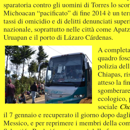
sparatoria contro gli uomini di Torres lo sco
Michoacan “pacificato” di fine 2014 è un terr
tassi di omicidio e di delitti denunciati super
nazionale, soprattutto nelle città come Apat
Uruapan e il porto di Lázaro Cárdenas.
A completa
quadro fos
polizia dell
Chiapas, ri
atteso la f
sgomberare
ecologico, 
sociale
Cha
il 7 gennaio e recuperato il giorno dopo dagl
Messico, e per reprimere i membri della com