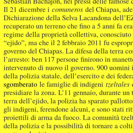
Sebastián Bachajón, nei pressi delle famose 
Il 21 dicembre i
comuneros
del Chiapas, ader
Dichiarazione della Selva Lacandona dell’
recuperato un terreno che fino a 5 anni fa era
regime della proprietà collettiva, conosciut
“ejido”, ma che il 2 febbraio 2011 fu esprop
governo del Chiapas. La difesa della terra cos
l’arresto: ben 117 persone finirono in manett
intervenuto di nuovo il governo. 900 uomini
della polizia statale, dell’esercito e dei feder
sgomberato
le famiglie di indigeni
tzeltales
c
presidiare la zona. L’11 gennaio, durante un 
terra dell’ejido, la polizia ha sparato pallot
gli indigeni, ferendone alcuni, e sono stati ri
proiettili di arma da fuoco. La comunità tzelt
della polizia e la possibilità di tornare a colt